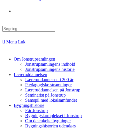
Toggle
website
Menu
Luk
search
Om Jonstrupsamlingen
Jonstrupsamlingens indhold
Jonstrupsamlingens historie
Læreruddannelsen
Læreruddannelsen i 200 år
Pædagogiske strømninger
Læreruddannelsen på Jonstrup
Seminarist på Jonstrup
Samspil med lokalsamfundet
Bygningshistorie
Før Jonstrup
Bygningskomplekset i Jonstrup
Om de enkelte bygninger
Bygningshistorien udendørs