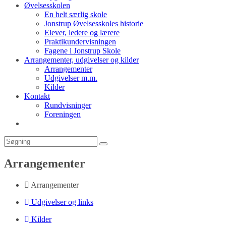
Øvelsesskolen
En helt særlig skole
Jonstrup Øvelsesskoles historie
Elever, ledere og lærere
Praktikundervisningen
Fagene i Jonstrup Skole
Arrangementer, udgivelser og kilder
Arrangementer
Udgivelser m.m.
Kilder
Kontakt
Rundvisninger
Foreningen
Toggle
website
search
Arrangementer
Arrangementer
Udgivelser og links
Kilder