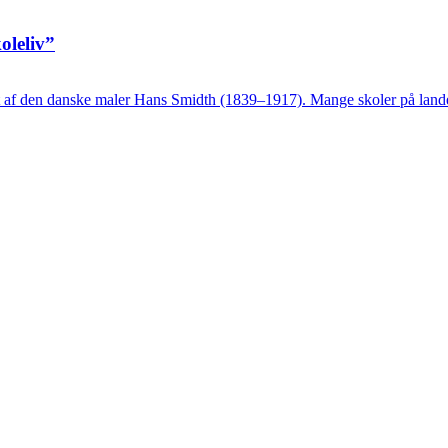
oleliv”