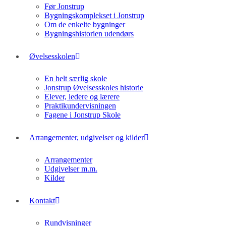
Før Jonstrup
Bygningskomplekset i Jonstrup
Om de enkelte bygninger
Bygningshistorien udendørs
Øvelsesskolen
En helt særlig skole
Jonstrup Øvelsesskoles historie
Elever, ledere og lærere
Praktikundervisningen
Fagene i Jonstrup Skole
Arrangementer, udgivelser og kilder
Arrangementer
Udgivelser m.m.
Kilder
Kontakt
Rundvisninger