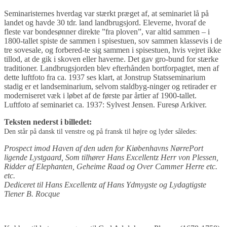
Seminaristernes hverdag var stærkt præget af, at seminariet lå på
landet og havde 30 tdr. land landbrugsjord. Eleverne, hvoraf de
fleste var bondesønner direkte ”fra ploven”, var altid sammen – i
1800-tallet spiste de sammen i spisestuen, sov sammen klassevis i de
tre sovesale, og forbered-te sig sammen i spisestuen, hvis vejret ikke
tillod, at de gik i skoven eller haverne. Det gav gro-bund for stærke
traditioner. Landbrugsjorden blev efterhånden bortforpagtet, men af
dette luftfoto fra ca. 1937 ses klart, at Jonstrup Statsseminarium
stadig er et landseminarium, selvom staldbyg-ninger og retirader er
moderniseret væk i løbet af de første par årtier af 1900-tallet.
Luftfoto af seminariet ca. 1937: Sylvest Jensen. Furesø Arkiver.
Teksten nederst i billedet:
Den står på dansk til venstre og på fransk til højre og lyder således:
Prospect imod Haven af den uden for Kiøbenhavns NørrePort
ligende Lystgaard, Som tilhører Hans Excellentz Herr von Plessen,
Ridder af Elephanten, Geheime Raad og Over Cammer Herre etc.
etc.
Dediceret til Hans Excellentz af Hans Ydmygste og Lydagtigste
Tiener B. Rocque