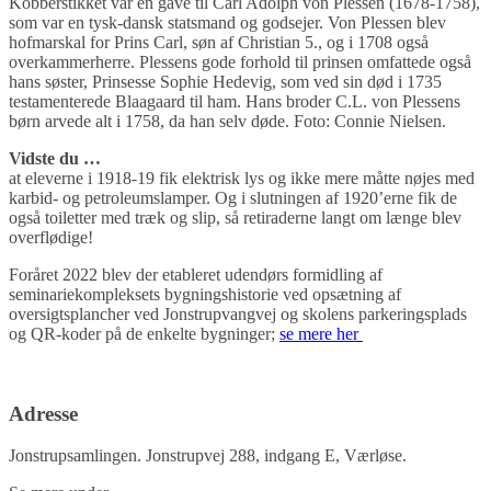
Kobberstikket var en gave til Carl Adolph von Plessen (1678-1758),
som var en tysk-dansk statsmand og godsejer. Von Plessen blev
hofmarskal for Prins Carl, søn af Christian 5., og i 1708 også
overkammerherre. Plessens gode forhold til prinsen omfattede også
hans søster, Prinsesse Sophie Hedevig, som ved sin død i 1735
testamenterede Blaagaard til ham. Hans broder C.L. von Plessens
børn arvede alt i 1758, da han selv døde. Foto: Connie Nielsen.
Vidste du …
at eleverne i 1918-19 fik elektrisk lys og ikke mere måtte nøjes med
karbid- og petroleumslamper. Og i slutningen af 1920’erne fik de
også toiletter med træk og slip, så retiraderne langt om længe blev
overflødige!
Foråret 2022 blev der etableret udendørs formidling af
seminariekompleksets bygningshistorie ved opsætning af
oversigtsplancher ved Jonstrupvangvej og skolens parkeringsplads
og QR-koder på de enkelte bygninger;
se mere her
Adresse
Jonstrupsamlingen. Jonstrupvej 288, indgang E, Værløse.