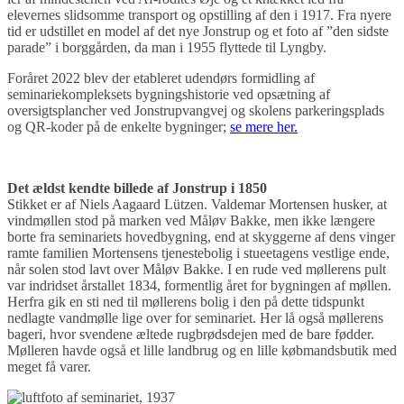
elevernes slidsomme transport og opstilling af den i 1917. Fra nyere
tid er udstillet en model af det nye Jonstrup og et foto af ”den sidste
parade” i borggården, da man i 1955 flyttede til Lyngby.
Foråret 2022 blev der etableret udendørs formidling af
seminariekompleksets bygningshistorie ved opsætning af
oversigtsplancher ved Jonstrupvangvej og skolens parkeringsplads
og QR-koder på de enkelte bygninger;
se mere her.
Det ældst kendte billede af Jonstrup i 1850
Stikket er af Niels Aagaard Lützen. Valdemar Mortensen husker, at
vindmøllen stod på marken ved Måløv Bakke, men ikke længere
borte fra seminariets hovedbygning, end at skyggerne af dens vinger
ramte familien Mortensens tjenestebolig i stueetagens vestlige ende,
når solen stod lavt over Måløv Bakke. I en rude ved møllerens pult
var indridset årstallet 1834, formentlig året for bygningen af møllen.
Herfra gik en sti ned til møllerens bolig i den på dette tidspunkt
nedlagte vandmølle lige over for seminariet. Her lå også møllerens
bageri, hvor svendene æltede rugbrødsdejen med de bare fødder.
Mølleren havde også et lille landbrug og en lille købmandsbutik med
meget få varer.