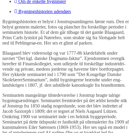
Om de enkelte bygninger
Bygningshistorien udendørs
Bygningshistorien er belyst i Jonstrupsamlingens første rum. Den er
belyst gennem malerier, fotos og plancher fra forskellige perioder i
seminariets historie. Et af dem går tilbage til det gamle Blaagaard,
Prins Carls lystslot på Nørrebro, som strakte sig fra Slotsgade helt
ned til Peblingesø-en. Her ses et glimt af parken.
Blaagaard blev videresolgt og var 1777-86 klædefabrik under
navnet “Det kgl. danske Dugmanu-faktur”. Ejendommen overgik
herefter til Finanskollegiet, som udlejede til forskellige industridri-
vende og private, medens jorderne og haverne blev bortforpagtet.
Her rykkede seminariet ind i 1790 som ”Det Kongelige Danske
SkolelærerSeminarium”, indtil bygningerne brændte under eng-
landskrigen i 1807, jf. den udstillede kanonkugle fra brandtomten.
Seminariets mangeårige tilstedeværelse i Jonstrup bragte talrige
bygningsændringer. Seminariet fremtræder på det ældst kendte stik
af Jonstrup fra 1850 stadig nogenlunde, som det blev indrettet af
Jacob Saxtorph i 1809; det er tegnet af Niels Aagaard Lützen.
Omkring 1900 var seminariet inde i en hektisk byggeperiode.
Seminariet på dette tidspunkt er fastholdt på oliemalerier fra 1909 af
kunstmaleren Eiler Sørensen (1869-1953). Her ses også en model i
ler af mindestenen ved Af-rodites Øje og et knækket led fra