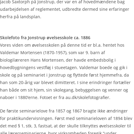
Jacob Saxtorph på Jonstrup, der var en af hovedmændene bag
udarbejdelsen af reglementet, udbredte dermed sine erfaringer
herfra på landsplan.
Skolefoto fra Jonstrup øvelsesskole ca. 1886
Vores viden om øvelsesskolen på denne tid er bl.a. hentet hos
Valdemar Mortensen (1870-1957), som var 9. barn af
biologilæreren Hans Mortensen, der havde embedsbolig i
hovedbygningens vestfløj i stueetagen. Valdemar boede og gik i
skole og på seminariet i Jonstrup og flyttede først hjemmefra, da
han som 20-årig var blevet dimitteret. I sine erindringer fortæller
han både om sit hjem, sin skolegang, bebyggelsen og venner og
naboer i 1880’erne. Fotoet er fra au.dk/skolefotografier.
De første seminarielove fra 1857 og 1867 bragte ikke ændringer
for praktikundervisningen. Først med seminarieloven af 1894 blev
det med § 1, stk. 3, fastsat, at der skulle tilknyttes øvelsesskoler til
alle lærerseminarierne, hvor virksomheden foregik ”under