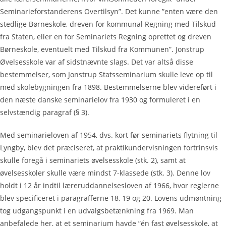
Seminarieforstanderens Overtilsyn”. Det kunne ”enten være den
stedlige Børneskole, dreven for kommunal Regning med Tilskud
fra Staten, eller en for Seminariets Regning oprettet og dreven
Børneskole, eventuelt med Tilskud fra Kommunen”. Jonstrup
Øvelsesskole var af sidstnævnte slags. Det var altså disse
bestemmelser, som Jonstrup Statsseminarium skulle leve op til
med skolebygningen fra 1898. Bestemmelserne blev videreført i
den næste danske seminarielov fra 1930 og formuleret i en
selvstændig paragraf (§ 3).
Med seminarieloven af 1954, dvs. kort før seminariets flytning til
Lyngby, blev det præciseret, at praktikundervisningen fortrinsvis
skulle foregå i seminariets øvelsesskole (stk. 2), samt at
øvelsesskoler skulle være mindst 7-klassede (stk. 3). Denne lov
holdt i 12 år indtil læreruddannelsesloven af 1966, hvor reglerne
blev specificeret i paragrafferne 18, 19 og 20. Lovens udmøntning
tog udgangspunkt i en udvalgsbetænkning fra 1969. Man
anbefalede her, at et seminarium havde ”én fast øvelsesskole, at