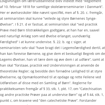
Lovgivningen om læreruddannelse blev indledt med ”Reglement
af 10. februar 1818 for samtlige skolelærerseminarier i Danmark”.
Her er øvelsesskoler ikke nævnt specifikt, men af §. 20. c. fremgår,
at seminaristen skal kunne ”veilede og styre Børnenes Synge-
Øvelser”. I § 21. d er fastsat, at seminaristen skal ”ved practisk
Prøve med Børn tilstrækkeligen godtgjøre, at han har en, saavel
ved naturligt Anlæg som ved Øvelse erlanget, uundværlig
Færdighed” i at kunne undervise. §. 22. b. og c siger, at
seminaristen selv skal ”have bragt det i Legemsfærdighed dertil, at
han kan forevise Børnene, og give dem et beskueligt Begreb om de
Legems-Øvelser, han vil lære dem og øve dem i at udføre”, samt at
han skal ”forstaae, practisk ved Underviisningen at anvende de
theoretiske Regler; og besidde den fornødne Leilighed til at styre
Øvelserne, og Opmærksomhed til at opdage og rette Feilene ved
Udførelsen af disse med en Samling af Børn”. Reglerne for
praktikeksamen fremgår af § 33, stk. 1, pkt. 17, om ”Catechisation
og andre practiske Prøver paa at undervise Børn” og af § 44, stk. 1,
punkt c, om kravene ved ”den catechetiske Prøve”. Forstander