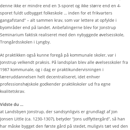
denne ikke er mindre end en 3-sporet og ikke større end en 4-
sporet fuldt udbygget folkeskole … inden for et frikvarters
gangafstand” – alt sammen krav, som var lettere at opfylde i
byområder end på landet. Anbefalingerne blev for Jonstrup
Seminarium faktisk realiseret med den nybyggede øvelsesskole,
Trongårdsskolen i Lyngby.
At praktikken også kunne foregå på kommunale skoler, var i
Jonstrup velkendt praksis. På landsplan blev alle øvelsesskoler fra
1987 kommunale, og i dag er praktikundervisningen i
læreruddannelsen helt decentraliseret, idet enhver
professionshøjskole godkender praktikskoler ud fra egne
kvalitetskrav.
Vidste du …
at Landsbyen Jonstrup, der sandsynligvis er grundlagt af Jon
Jonsen Little (ca. 1230-1307), betyder “Jons udflyttergård”, så han
har måske bygget den første gård på stedet, muligvis tæt ved den