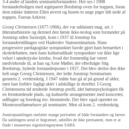
3-4 andre af landets seminarieforstandere. Her ses i 1908
forstanderboligen med ægteparret Bredstrup oven for trappen, foran
dem måske datteren Ellen øverst og husets to unge piger lidt nede af
trappen. Furesø Arkiver.
Georg Christensen
(1877-1966), der var uddannet mag. art. i
litteraturhistorie og dermed den første ikke-teolog som forstander på
Jonstrup siden Saxtorph, kom i 1937 til Jonstrup fra
forstanderstillingen ved Haderslev Statsseminarium. Hans
progressive pædagogiske synspunkter havde gjort ham bemærket i
skoledebatten, men hans kulturradikale synspunkter var ikke lige
velset i sønderjyske kredse, hvad der formentlig har været
medvirkende til, at han og Arne Møller, der efterfulgte Stig
Bredstrup, byttede forstanderposter i 1937. Det blev derfor den ikke
helt unge Georg Christensen, der ledte Jonstrup Seminarium
gennem 2. verdenskrig. I 1947 måtte han gå af på grund af alder,
men han forblev fagligt aktiv i adskillige år derefter. I Georg
Christensens tid ændrede Jonstrup profil, idet børnepsykologien fik
en fremtrædende plads, og kulturelle arrangementer med koncerter,
udflugter og foredrag mv. blomstrede. Der blev også oprettet en
Montessoribørnehave på seminariet. Men så kom 2. verdenskrig.
Jonstrupsamlingen omfatter mange portrætter af både forstandere og lærere.
Da samlingens areal er begrænset, udstilles de ikke permanent, men er at
finde i museernes registreringssystem SARA.