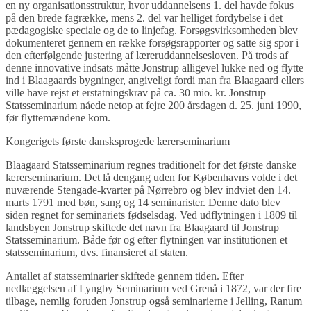
en ny organisationsstruktur, hvor uddannelsens 1. del havde fokus
på den brede fagrække, mens 2. del var helliget fordybelse i det
pædagogiske speciale og de to linjefag. Forsøgsvirksomheden blev
dokumenteret gennem en række forsøgsrapporter og satte sig spor i
den efterfølgende justering af læreruddannelsesloven. På trods af
denne innovative indsats måtte Jonstrup alligevel lukke ned og flytte
ind i Blaagaards bygninger, angiveligt fordi man fra Blaagaard ellers
ville have rejst et erstatningskrav på ca. 30 mio. kr. Jonstrup
Statsseminarium nåede netop at fejre 200 årsdagen d. 25. juni 1990,
før flyttemændene kom.
Kongerigets første dansksprogede lærerseminarium
Blaagaard Statsseminarium regnes traditionelt for det første danske
lærerseminarium. Det lå dengang uden for Københavns volde i det
nuværende Stengade-kvarter på Nørrebro og blev indviet den 14.
marts 1791 med bøn, sang og 14 seminarister. Denne dato blev
siden regnet for seminariets fødselsdag. Ved udflytningen i 1809 til
landsbyen Jonstrup skiftede det navn fra Blaagaard til Jonstrup
Statsseminarium. Både før og efter flytningen var institutionen et
statsseminarium, dvs. finansieret af staten.
Antallet af statsseminarier skiftede gennem tiden. Efter
nedlæggelsen af Lyngby Seminarium ved Grenå i 1872, var der fire
tilbage, nemlig foruden Jonstrup også seminarierne i Jelling, Ranum