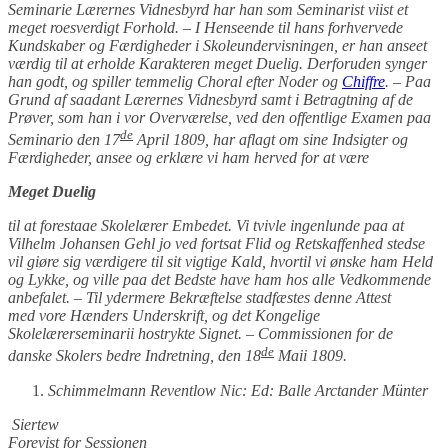
Seminarie
Lærernes Vidnesbyrd har han som Seminarist viist et
meget roesverdigt Forhold. – I Henseende til hans forhvervede
Kundska
ber og Færdigheder i Skoleundervisningen, er han anseet
værdig til at erholde Karakteren meget Duelig. Derforuden syn
ger
han godt, og spiller temmelig Choral efter Noder og
Chiffre
. – Paa
Grund af saadant Lærernes Vidnesbyrd samt
i Betragtning af de
Prøver, som han i vor Overværelse, ved den offentlige Examen paa
de
Seminario den 17
April 1809,
har aflagt om sine Indsigter og
Færdigheder, ansee og erklære vi ham herved for at være
Meget Duelig
til at forestaae Skolelærer Embedet. Vi tvivle ingenlunde paa at
Vilhelm Johansen Gehl jo ved fortsat Flid
og Retskaffenhed stedse
vil giøre sig værdigere til sit vigtige Kald, hvortil vi ønske ham Held
og Lykke, og ville paa
det Bedste have ham hos alle Vedkommende
anbefalet. – Til ydermere Bekræftelse stadfæstes denne Attest
med
vore Hænders Underskrift, og det Kongelige
Skolelærerseminarii hostrykte Signet. –
Commissionen for de
de
danske Skolers bedre Indretning, den 18
Maii 1809.
Schimmelmann Reventlow Nic: Ed: Balle Arctander Münter
Siertew
Forevist for Sessionen