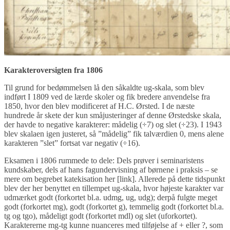
Karakteroversigten fra 1806
Til grund for bedømmelsen lå den såkaldte ug-skala, som blev
indført I 1809 ved de lærde skoler og fik bredere anvendelse fra
1850, hvor den blev modificeret af H.C. Ørsted. I de næste
hundrede år skete der kun småjusteringer af denne Ørstedske skala,
der havde to negative karakterer: mådelig (÷7) og slet (÷23). I 1943
blev skalaen igen justeret, så ”mådelig” fik talværdien 0, mens alene
karakteren ”slet” fortsat var negativ (÷16).
Eksamen i 1806 rummede to dele: Dels prøver i seminaristens
kundskaber, dels af hans fagundervisning af børnene i praksis – se
mere om begrebet katekisation her [link]. Allerede på dette tidspunkt
blev der her benyttet en tillempet ug-skala, hvor højeste karakter var
udmærket godt (forkortet bl.a. udmg, ug, udg); derpå fulgte meget
godt (forkortet mg), godt (forkortet g), temmelig godt (forkortet bl.a.
tg og tgo), mådeligt godt (forkortet mdl) og slet (uforkortet).
Karaktererne mg-tg kunne nuanceres med tilføjelse af + eller ?, som