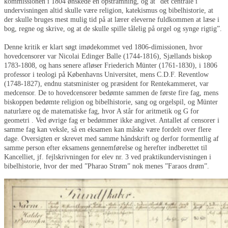
kommissionen i 1804 ønskede en opstramning, og at ”det centrale i
undervisningen altid skulle være religion, katekismus og bibelhistorie, at
der skulle bruges mest mulig tid på at lærer eleverne fuldkommen at læse i
bog, regne og skrive, og at de skulle spille tålelig på orgel og synge rigtig”.
Denne kritik er klart søgt imødekommet ved 1806-dimissionen, hvor
hovedcensorer var Nicolai Edinger Balle (1744-1816), Sjællands biskop
1783-1808, og hans senere afløser Friederich Münter (1761-1830), i 1806
professor i teologi på Københavns Universitet, mens C.D.F. Reventlow
(1748-1827), endnu statsminister og præsident for Rentekammeret, var
medcensor. De to hovedcensorer bedømte sammen de første fire fag, mens
biskoppen bedømte religion og bibelhistorie, sang og orgelspil, og Münter
naturlære og de matematiske fag, hvor A står for aritmetik og G for
geometri . Ved øvrige fag er bedømmer ikke angivet. Antallet af censorer i
samme fag kan veksle, så en eksamen kan måske være fordelt over flere
dage. Oversigten er skrevet med samme håndskrift og derfor formentlig af
samme person efter eksamens gennemførelse og herefter indberettet til
Kancelliet, jf. fejlskrivningen for elev nr. 3 ved praktikundervisningen i
bibelhistorie, hvor der med ”Pharao Strøm” nok menes ”Faraos drøm”.