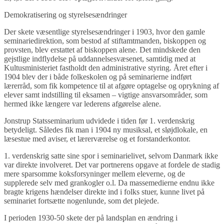
Demokratisering og styrelsesændringer
Der skete væsentlige styrelsesændringer i 1903, hvor den gamle
seminariedirektion, som bestod af stiftamtmanden, biskoppen og
provsten, blev erstattet af biskoppen alene. Det mindskede den
gejstlige indflydelse på uddannelsesvæsenet, samtidig med at
Kultusministeriet fastholdt den administrative styring. Året efter i
1904 blev der i både folkeskolen og på seminarierne indført
lærerråd, som fik kompetence til at afgøre optagelse og oprykning af
elever samt indstilling til eksamen – vigtige ansvarsområder, som
hermed ikke længere var lederens afgørelse alene.
Jonstrup Statsseminarium udvidede i tiden før 1. verdenskrig
betydeligt. Således fik man i 1904 ny musiksal, et sløjdlokale, en
læsestue med aviser, et lærerværelse og et forstanderkontor.
1. verdenskrig satte sine spor i seminarielivet, selvom Danmark ikke
var direkte involveret. Det var portnerens opgave at fordele de stadig
mere sparsomme koksforsyninger mellem eleverne, og de
supplerede selv med grankogler o.l. Da massemedierne endnu ikke
bragte krigens hændelser direkte ind i folks stuer, kunne livet på
seminariet fortsætte nogenlunde, som det plejede.
I perioden 1930-50 skete der på landsplan en ændring i