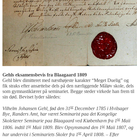
Gehls eksamensbevis fra Blaagaard 1809
Gehl blev dimitteret med næsthøjeste karakter “Meget Duelig” og
fik straks efter ansættelse dels på den nærliggende Måløv skole, dels
som gymnastiklærer på seminariet. Begge steder virkede han frem til
sin død. Beviset lyder således:
te
Vilhelm Johansen Gehl, fød den 31
December 1785 i Hvilsager
Bye, Randers Amt,
har været Seminarist paa det Kongelige
te
Skolelærer Seminarie paa Blaagaard ved Kiøbenhavn fra 1
Maii
te
te
1806. indtil
1
Maii 1809. Blev Opsynsmand den 1
Maii 1807, og
te
har undervist i Seminariets Skoler fra 1
April 1808. – Efter