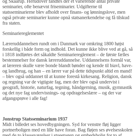
og Skaarup. Herudover fandtes der et varierende antal private
seminarier, ofte benævnt friseminarier. Udgifterne til
statsseminarierne blev afholdt over finans- og lønningslove, men
også private seminarier kunne opnå statsanerkendelse og få tilskud
fra staten.
Seminariereglementet
Læreruddannelsen rundt om i Danmark var omkring 1800 højst
forskellig i både form og indhold. Det kunne ikke blive ved at gå, så
i 1818 indførtes det såkaldte Seminariereglement – de første fælles
bestemmelser for dansk læreruddannelse. Uddannelsens formål var,
at læreren skulle være bonde blandt bønder og kende til biavl, have-
og landbrug, og han – en lærer var på dette tidspunkt altid en mand!
– blev også uddannet til at kunne forestå kirkesang. Religion, dansk
og regning var de vigtigste fag, men der blev også undervist i
geografi, historie, naturfag, tegning, håndgerning, musik, gymnastik
og det nye fag undervisnings- og opdragelseslære – og der var
afgangsprøve i alle fag!
Jonstrup Statsseminarium 1937
Midt i billedet ses hovedbygningen. Syd for venstre fløj ligger
portnerboligen med en lille have foran. Bag fløjen ses øvelsesskolen
med de to klasseværelser i stueetagen og embedsbolig for to af