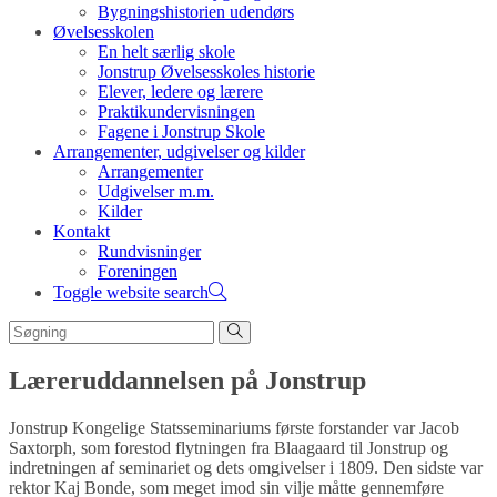
Bygningshistorien udendørs
Øvelsesskolen
En helt særlig skole
Jonstrup Øvelsesskoles historie
Elever, ledere og lærere
Praktikundervisningen
Fagene i Jonstrup Skole
Arrangementer, udgivelser og kilder
Arrangementer
Udgivelser m.m.
Kilder
Kontakt
Rundvisninger
Foreningen
Toggle website search
Læreruddannelsen på Jonstrup
Jonstrup Kongelige Statsseminariums første forstander var Jacob
Saxtorph, som forestod flytningen fra Blaagaard til Jonstrup og
indretningen af seminariet og dets omgivelser i 1809. Den sidste var
rektor Kaj Bonde, som meget imod sin vilje måtte gennemføre