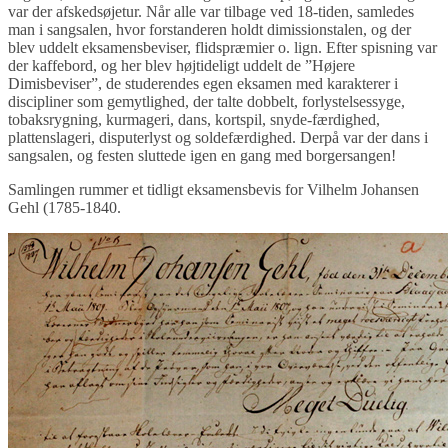
var der afskedsøjetur. Når alle var tilbage ved 18-tiden, samledes
man i sangsalen, hvor forstanderen holdt dimissionstalen, og der
blev uddelt eksamensbeviser, flidspræmier o. lign. Efter spisning var
der kaffebord, og her blev højtideligt uddelt de ”Højere
Dimisbeviser”, de studerendes egen eksamen med karakterer i
discipliner som gemytlighed, der talte dobbelt, forlystelsessyge,
tobaksrygning, kurmageri, dans, kortspil, snyde-færdighed,
plattenslageri, disputerlyst og soldefærdighed. Derpå var der dans i
sangsalen, og festen sluttede igen en gang med borgersangen!
Samlingen rummer et tidligt eksamensbevis for Vilhelm Johansen
Gehl (1785-1840.