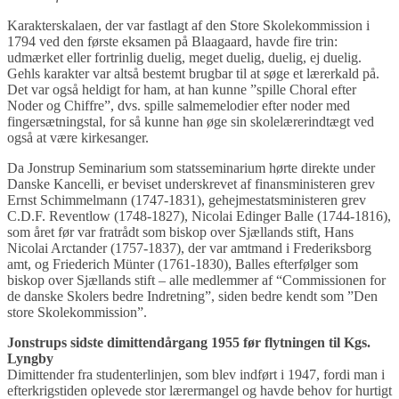
Karakterskalaen, der var fastlagt af den Store Skolekommission i
1794 ved den første eksamen på Blaagaard, havde fire trin:
udmærket eller fortrinlig duelig, meget duelig, duelig, ej duelig.
Gehls karakter var altså bestemt brugbar til at søge et lærerkald på.
Det var også heldigt for ham, at han kunne ”spille Choral efter
Noder og Chiffre”, dvs. spille salmemelodier efter noder med
fingersætningstal, for så kunne han øge sin skolelærerindtægt ved
også at være kirkesanger.
Da Jonstrup Seminarium som statsseminarium hørte direkte under
Danske Kancelli, er beviset underskrevet af finansministeren grev
Ernst Schimmelmann (1747-1831), gehejmestatsministeren grev
C.D.F. Reventlow (1748-1827), Nicolai Edinger Balle (1744-1816),
som året før var fratrådt som biskop over Sjællands stift, Hans
Nicolai Arctander (1757-1837), der var amtmand i Frederiksborg
amt, og Friederich Münter (1761-1830), Balles efterfølger som
biskop over Sjællands stift – alle medlemmer af “Commissionen for
de danske Skolers bedre Indretning”, siden bedre kendt som ”Den
store Skolekommission”.
Jonstrups sidste dimittendårgang 1955 før flytningen til Kgs.
Lyngby
Dimittender fra studenterlinjen, som blev indført i 1947, fordi man i
efterkrigstiden oplevede stor lærermangel og havde behov for hurtigt