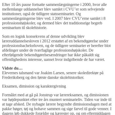
Efter 10 års pause fortsatte sammenlægningerne i 2000, hvor alle
mellemlange uddannelser blev samlet i CVU’er som selvejende
institutioner, også de tidligere statsseminarier. Og
sammenlægningerne blev ved. I 2007 blev CVU’erne samlet i 8
professionshøjskoler, og dermed blev det traditionsrige begreb
seminarium til skolehistorie.
Som en logisk konsekvens af denne udvikling blev
læreruddannelsesloven i 2012 erstattet af en bekendtgørelse under
professionsbachelorloven, og de tidligere seminarier er herefter blot
afdelinger under de tværfaglige professionshøjskoler. De
efterfølgende bekendtgørelsesændringer har ikke påkaldt sig
offentlighedens interesse, uanset hvor indgribende de har været.
Vidste du…
Elevernes talsmand var Joakim Larsen, senere skoledirektør på
Frederiksberg og den første danske skolehistoriker.
Eksamen, dimission og karaktergivning
Formålet med at gå på Jonstrup var lærereksamen, og dimissionen
var højdepunktet efter tre års muntert seminarieliv. Tiden var inde til
at tage afsked. De nybagte lærere begyndte dimissionsdagen med at
pakke bøger, tøj og bohave sammen og sige farvel til gode venner. I
dagens løb dukkede forældre og kærester op, og om eftermiddagen