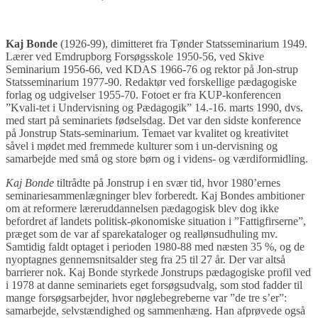
Kaj Bonde
(1926-99), dimitteret fra Tønder Statsseminarium 1949.
Lærer ved Emdrupborg Forsøgsskole 1950-56, ved Skive
Seminarium 1956-66, ved KDAS 1966-76 og rektor på Jon-strup
Statsseminarium 1977-90. Redaktør ved forskellige pædagogiske
forlag og udgivelser 1955-70. Fotoet er fra KUP-konferencen
”Kvali-tet i Undervisning og Pædagogik” 14.-16. marts 1990, dvs.
med start på seminariets fødselsdag. Det var den sidste konference
på Jonstrup Stats-seminarium. Temaet var kvalitet og kreativitet
såvel i mødet med fremmede kulturer som i un-dervisning og
samarbejde med små og store børn og i videns- og værdiformidling.
Kaj Bonde
tiltrådte på Jonstrup i en svær tid, hvor 1980’ernes
seminariesammenlægninger blev forberedt. Kaj Bondes ambitioner
om at reformere læreruddannelsen pædagogisk blev dog ikke
befordret af landets politisk-økonomiske situation i ”Fattigfirserne”,
præget som de var af sparekataloger og reallønsudhuling mv.
Samtidig faldt optaget i perioden 1980-88 med næsten 35 %, og de
nyoptagnes gennemsnitsalder steg fra 25 til 27 år. Der var altså
barrierer nok. Kaj Bonde styrkede Jonstrups pædagogiske profil ved
i 1978 at danne seminariets eget forsøgsudvalg, som stod fadder til
mange forsøgsarbejder, hvor nøglebegreberne var ”de tre s’er”:
samarbejde, selvstændighed og sammenhæng. Han afprøvede også