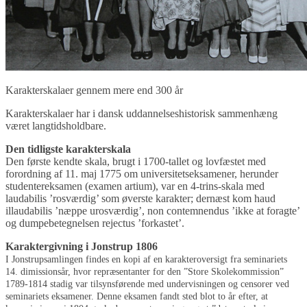
Karakterskalaer gennem mere end 300 år
Karakterskalaer har i dansk uddannelseshistorisk sammenhæng
været langtidsholdbare.
Den tidligste karakterskala
Den første kendte skala, brugt i 1700-tallet og lovfæstet med
forordning af 11. maj 1775 om universitetseksamener, herunder
studentereksamen (examen artium), var en 4-trins-skala med
laudabilis ’rosværdig’ som øverste karakter; dernæst kom haud
illaudabilis ’næppe urosværdig’, non contemnendus ’ikke at foragte’
og dumpebetegnelsen rejectus ’forkastet’.
Karaktergivning i Jonstrup 1806
I Jonstrupsamlingen findes en kopi af en karakteroversigt fra seminariets
14. dimissionsår, hvor repræsentanter for den ”Store Skolekommission”
1789-1814 stadig var tilsynsførende med undervisningen og censorer ved
seminariets eksamener. Denne eksamen fandt sted blot to år efter, at