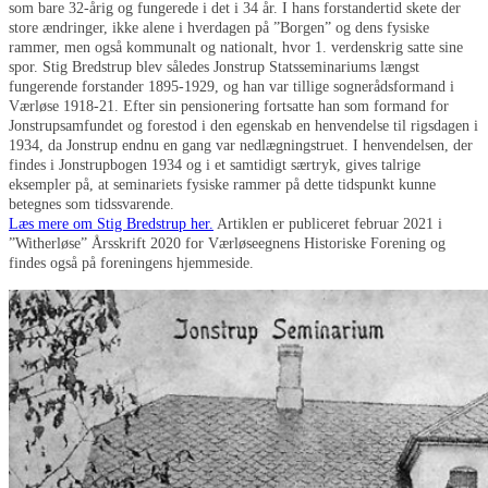
som bare 32-årig og fungerede i det i 34 år. I hans forstandertid skete der
store ændringer, ikke alene i hverdagen på ”Borgen” og dens fysiske
rammer, men også kommunalt og nationalt, hvor 1. verdenskrig satte sine
spor. Stig Bredstrup blev således Jonstrup Statsseminariums længst
fungerende forstander 1895-1929, og han var tillige sognerådsformand i
Værløse 1918-21. Efter sin pensionering fortsatte han som formand for
Jonstrupsamfundet og forestod i den egenskab en henvendelse til rigsdagen i
1934, da Jonstrup endnu en gang var nedlægningstruet. I henvendelsen, der
findes i Jonstrupbogen 1934 og i et samtidigt særtryk, gives talrige
eksempler på, at seminariets fysiske rammer på dette tidspunkt kunne
betegnes som tidssvarende.
Læs mere om Stig Bredstrup her.
Artiklen er publiceret februar 2021 i
”Witherløse” Årsskrift 2020 for Værløseegnens Historiske Forening og
findes også på foreningens hjemmeside.