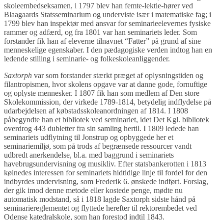
skoleembedseksamen, i 1797 blev han femte-lektie-hører ved
Blaagaards Statsseminarium og underviste især i matematiske fag; i
1799 blev han inspektør med ansvar for seminarieelevernes fysiske
rammer og adfærd, og fra 1801 var han seminariets leder. Som
forstander fik han af eleverne tilnavnet “Fatter” på grund af sine
menneskelige egenskaber. I den pædagogiske verden indtog han en
ledende stilling i seminarie- og folkeskoleanliggender.
Saxtorph
var som forstander stærkt præget af oplysningstiden og
filantropismen, hvor skolens opgave var at danne gode, fornuftige
og oplyste mennesker. I 1807 fik han som medlem af Den store
Skolekommission, der virkede 1789-1814, betydelig indflydelse på
udarbejdelsen af købstadsskoleanordningen af 1814. I 1808
påbegyndte han et bibliotek ved seminariet, idet Det Kgl. bibliotek
overdrog 443 dubletter fra sin samling hertil. I 1809 ledede han
seminariets udflytning til Jonstrup og opbyggede her et
seminariemiljø, som på trods af begrænsede ressourcer vandt
udbredt anerkendelse, bl.a. med baggrund i seminariets
havebrugsundervisning og musikliv. Efter statsbankerotten i 1813
kølnedes interessen for seminariets hidtidige linje til fordel for den
indbyrdes undervisning, som Frederik 6. ønskede indført. Forslag,
der gik imod denne metode eller kostede penge, mødte nu
automatisk modstand, så i 1818 lagde Saxtorph sidste hånd på
seminariereglementet og flyttede herefter til rektorembedet ved
Odense katedralskole, som han forestod indtil 1843.