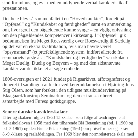
stod for minus, og evt. med en uddybende verbal karakteristik af
præstationen.
Det hele blev så sammenfattet i en ”Hovedkarakter”, fordelt på
”Opførsel” og ”Kundskaber og færdigheder” samt en anmærkning
om, hvor godt den pågældende kunne synge – en vigtig oplysning
om den pågældendes kompetencer i kirkesang. I ”Opførsel” gik
bedømmelsen fra Meget Roesværdig over Roesværdig til Sædelig,
og det var en ekstra kvalifikation, hvis man havde været
”opsynsmand” (et præfektlignende system, indført allerede fra
seminariets første år. I ”Kundskaber og færdigheder” var skalaen
Meget Duelig, Duelig og Beqvem – og med den sidstnævnte
karakter var det ikke let at søge embede.
1806-oversigten er i 2021 fundet på Rigsarkivet, affotograferet og
doneret til samlingen af lektor ved læreruddannelsen i Hjørring Jens
Stig Olsen, som har forsket i den tidligste musikundervisning på
Blaagaard/Jonstrup Seminarium, og den er transskriberet i
samarbejde med Furesø gotiskgruppe.
Senere danske karakterskalaer
Efter ug-skalaen fulgte i 1963 13-skalaen som følge af ændringerne af
folkeskoleloven i 1958 med den tilhørende Blå Betænkning (bd. 1 1960 og
bd. 2 1961) og den Brune Betænkning (1961) om prøveformer og -krav i
8.-9.-klasse og realafdelingen. Fra 1969 blev den normrelaterede skala med