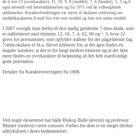
de ti trin 13 (overkarakter), 11, 10, 9, 8 (middel), 7, 6 (bestået), 5, 3 og 0
også anvendt ved læreruddannelsen og fra 1971 ved de videregående
uddannelser. Karakterfordelingen var styret af skalaens centrering om
middelkarakteren 8 med fire trin over middel og fem trin under middel.
I 2007 overgik man herfra til den stadig gældende 7-trins-skala, som
er målrelateret med trinnene 12, 10, 7, 4, 02, 00 og ÷ 3, hvor 12
gives for præstationer, som opfylder målene for det pågældende fag.
7-trins-skalaen er bl.a. blevet kritiseret for, at der igen findes en
negativ karakter, at der er for langt mellem trinnene og at der ikke
mere findes en overkarakter til belønning af den helt usædvanligt
gode præstation.
Detaljer fra Karakteroversigten fra 1806
Ved nogle eksamener har både Biskop Balle (øverst) og professor
Münter (nederst) været censorer. Fælles for dem er en meget direkte
udtryksform i deres bedømmelser.