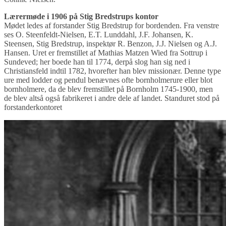
Lærermøde i 1906 på Stig Bredstrups kontor
Mødet ledes af forstander Stig Bredstrup for bordenden. Fra venstre
ses O. Steenfeldt-Nielsen, E.T. Lunddahl, J.F. Johansen, K.
Steensen, Stig Bredstrup, inspektør R. Benzon, J.J. Nielsen og A.J.
Hansen. Uret er fremstillet af Mathias Matzen Wied fra Sottrup i
Sundeved; her boede han til 1774, derpå slog han sig ned i
Christiansfeld indtil 1782, hvorefter han blev missionær. Denne type
ure med lodder og pendul benævnes ofte bornholmerure eller blot
bornholmere, da de blev fremstillet på Bornholm 1745-1900, men
de blev altså også fabrikeret i andre dele af landet. Standuret stod på
forstanderkontoret