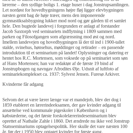
lærerne – den sydlige boligs 1. etage huser i dag Jonstrupsamlingen.
Let nordøst for hovedbygningens højre fløj ligger elevbygningen
næsten gemt bag de høje træer, mens den imponerende
gymnastiksalsbygning lukker mod nord og gør gården til et samlet
hele. Den bugtede landevej i forgrunden er anlagt af forstander
Jacob Saxtorph ved seminariets indflytning i 1809 sammen med
parken og Filosofgangen som afgrænsning mod øst og nord.
Imellem landevejen og hovedbygningen lå der til ind i 1900-tallet
stalde, svinehus, hønsehus, møddinger og retirader – en passende
introduktion til et seminarium på landet! Oplysninger og datering er
hentet hos R.C. Mortensen, som voksede op på seminariet som søn
af Hans Mortensen; han var redaktør af de første 19 bind af
Jonstrupbogen og navngav Afrodites Øje. Udsnit af luftfoto af
seminariekomplekset ca. 1937: Sylvest Jensen. Furesø Arkiver.
Kvinderne får adgang
Selvom det at være lærer længe var et mandejob, blev der dog i
1859 etableret en lærerindeeksamen, der gav kvinder adgang til
ansættelse ved kommunale pigeskoler i København og i
købstæderne, og det første forskolelærerindeseminarium blev
oprettet af Nathalie Zahle i 1860. Det ændrede nu ikke ved Jonstrup
Statsseminariums optagelsespolitik. Her skulle det vare næsten 100
år, før der i 1950 blev optaget kvinder for første gang.