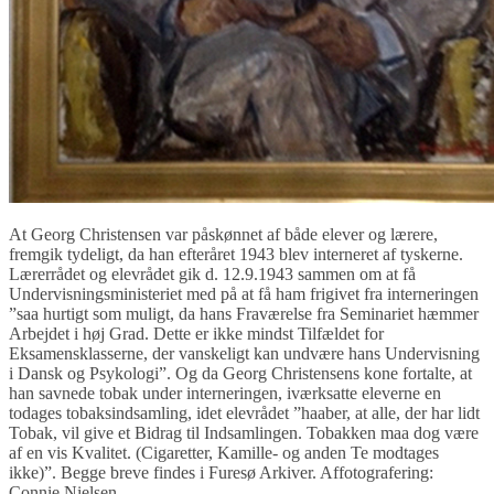
At Georg Christensen var påskønnet af både elever og lærere,
fremgik tydeligt, da han efteråret 1943 blev interneret af tyskerne.
Lærerrådet og elevrådet gik d. 12.9.1943 sammen om at få
Undervisningsministeriet med på at få ham frigivet fra interneringen
”saa hurtigt som muligt, da hans Fraværelse fra Seminariet hæmmer
Arbejdet i høj Grad. Dette er ikke mindst Tilfældet for
Eksamensklasserne, der vanskeligt kan undvære hans Undervisning
i Dansk og Psykologi”. Og da Georg Christensens kone fortalte, at
han savnede tobak under interneringen, iværksatte eleverne en
todages tobaksindsamling, idet elevrådet ”haaber, at alle, der har lidt
Tobak, vil give et Bidrag til Indsamlingen. Tobakken maa dog være
af en vis Kvalitet. (Cigaretter, Kamille- og anden Te modtages
ikke)”. Begge breve findes i Furesø Arkiver. Affotografering:
Connie Nielsen.