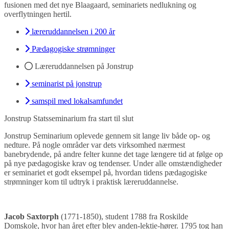
fusionen med det nye Blaagaard, seminariets nedlukning og
overflytningen hertil.
læreruddannelsen i 200 år
Pædagogiske strømninger
Læreruddannelsen på Jonstrup
seminarist på jonstrup
samspil med lokalsamfundet
Jonstrup Statsseminarium fra start til slut
Jonstrup Seminarium oplevede gennem sit lange liv både op- og
nedture. På nogle områder var dets virksomhed nærmest
banebrydende, på andre felter kunne det tage længere tid at følge op
på nye pædagogiske krav og tendenser. Under alle omstændigheder
er seminariet et godt eksempel på, hvordan tidens pædagogiske
strømninger kom til udtryk i praktisk læreruddannelse.
Jacob Saxtorph
(1771-1850), student 1788 fra Roskilde
Domskole, hvor han året efter blev anden-lektie-hører. 1795 tog han