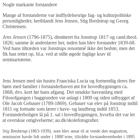
Nogle markante forstandere
Mange af forstanderne var indflydelsesrige fag- og kulturpolitiske
personligheder, heriblandt Jens Jensen, Stig Bredstrup og Georg
Christensen.
Jens Jensen
(1796-1875), dimitteret fra Jonstrup 1817 og cand.theol.
1826; samme år andenlærer her, inden han blev forstander 1839-68.
Ved hans tiltræden var Jonstrups renommé ikke det bedste, men det
fik han rettet op, bl.a. ved at stille øgede faglige krav til
seminaristerne.
Jens Jensen med sin hustru Franciska Lucia og formentlig deres fire
børn med familier i forstanderhaven øst for hovedbygningen ca.
1868, dvs. kort før hans afgang. Det smukke haveanlæg med
Filosofgangen i baggrunden var anlagt i 1809 og siden udbygget af
Ole Jacob Gebauer (1789-1869). Gebauer var elev på Jonstrup indtil
1811 og fortsatte som lærer i have- og landbrug indtil 1853.
Forstanderboligen lå på 1. sal i hovedbygningen, hvorfra det var let
at overskue omgivelserne; au.dk/skolefotografier.
Stig Bredstrup
(1863-1939), som blev ansat til at vende den stagnation,
seminariet havde lidt under i 1880’erne, tiltrådte forstanderembedet i 1895