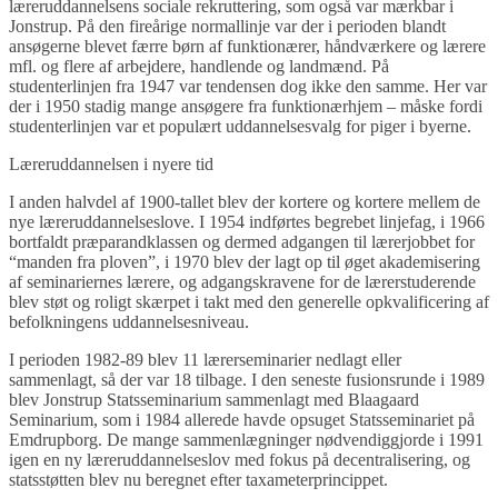
læreruddannelsens sociale rekruttering, som også var mærkbar i
Jonstrup. På den fireårige normallinje var der i perioden blandt
ansøgerne blevet færre børn af funktionærer, håndværkere og lærere
mfl. og flere af arbejdere, handlende og landmænd. På
studenterlinjen fra 1947 var tendensen dog ikke den samme. Her var
der i 1950 stadig mange ansøgere fra funktionærhjem – måske fordi
studenterlinjen var et populært uddannelsesvalg for piger i byerne.
Læreruddannelsen i nyere tid
I anden halvdel af 1900-tallet blev der kortere og kortere mellem de
nye læreruddannelseslove. I 1954 indførtes begrebet linjefag, i 1966
bortfaldt præparandklassen og dermed adgangen til lærerjobbet for
“manden fra ploven”, i 1970 blev der lagt op til øget akademisering
af seminariernes lærere, og adgangskravene for de lærerstuderende
blev støt og roligt skærpet i takt med den generelle opkvalificering af
befolkningens uddannelsesniveau.
I perioden 1982-89 blev 11 lærerseminarier nedlagt eller
sammenlagt, så der var 18 tilbage. I den seneste fusionsrunde i 1989
blev Jonstrup Statsseminarium sammenlagt med Blaagaard
Seminarium, som i 1984 allerede havde opsuget Statsseminariet på
Emdrupborg. De mange sammenlægninger nødvendiggjorde i 1991
igen en ny læreruddannelseslov med fokus på decentralisering, og
statsstøtten blev nu beregnet efter taxameterprincippet.