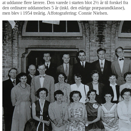
at uddanne flere lærere. Den varede i starten blot 2½ år til forskel fra
den ordinære uddannelses 5 år (inkl. den etårige præparandklasse),
men blev i 1954 treårig. Affotografering: Connie Nielsen.