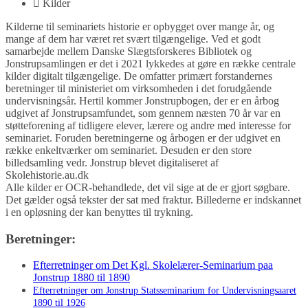
Kilder
Kilderne til seminariets historie er opbygget over mange år, og
mange af dem har været ret svært tilgængelige. Ved et godt
samarbejde mellem Danske Slægtsforskeres Bibliotek og
Jonstrupsamlingen er det i 2021 lykkedes at gøre en række centrale
kilder digitalt tilgængelige. De omfatter primært forstandernes
beretninger til ministeriet om virksomheden i det forudgående
undervisningsår. Hertil kommer Jonstrupbogen, der er en årbog
udgivet af Jonstrupsamfundet, som gennem næsten 70 år var en
støtteforening af tidligere elever, lærere og andre med interesse for
seminariet. Foruden beretningerne og årbogen er der udgivet en
række enkeltværker om seminariet. Desuden er den store
billedsamling vedr. Jonstrup blevet digitaliseret af
Skolehistorie.au.dk
Alle kilder er OCR-behandlede, det vil sige at de er gjort søgbare.
Det gælder også tekster der sat med fraktur. Billederne er indskannet
i en opløsning der kan benyttes til trykning.
Beretninger:
Efterretninger om Det Kgl. Skolelærer-Seminarium paa
Jonstrup 1880 til 1890
Efterretninger om Jonstrup Statsseminarium for Undervisningsaaret
1890 til 1926