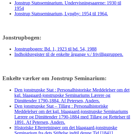
Jonstrup Statsseminarium. Undervisningsaarene: 1930 til
1954
Jonstrup Statsseminarium, Lyngby: 1954 til 1964.
Jonstrupbogen:
Jonstrupbogen: Bd. 1, 1923 til bd. 54, 1988
Indholdsregister til de enkelte årgange v./ frivilliggruppen.
Enkelte værker om Jonstrup Seminarium:
Den jonstrupske Stat : Personalhistoriske Meddelelser om det
kgl. blaagaard-jonstrupske Seminariums Lærere og
Dimittender 1790-1884. Af Petersen, Anders.
Den jonstrupske Stat – Tillæg : Personalhistoriske
Meddelelser om det kgl. blaagaard-jonstrupske Seminariums
Lærere og Dimittender 1790-1884 med Tillæg og Rettelser til
1891. Af Petersen, Anders.
Historiske Efterretninger om det blaagaard-jonstrupske
Seminarium fra dets Stiftelse indtil denne Tid [1841].