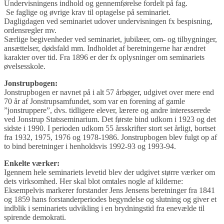
Undervisningens indhold og gennemførelse fordelt på fag.
Se faglige og øvrige krav til optagelse på seminariet.
Dagligdagen ved seminariet udover undervisningen fx bespisning,
ordensregler mv.
Særlige begivenheder ved seminariet, jubilæer, om- og tilbygninger,
ansættelser, dødsfald mm. Indholdet af beretningerne har ændret
karakter over tid. Fra 1896 er der fx oplysninger om seminariets
øvelsesskole.
Jonstrupbogen:
Jonstrupbogen er navnet på i alt 57 årbøger, udgivet over mere end
70 år af Jonstrupsamfundet, som var en forening af gamle
”jonstruppere”, dvs. tidligere elever, lærere og andre interesserede
ved Jonstrup Statsseminarium. Det første bind udkom i 1923 og det
sidste i 1990. I perioden udkom 55 årsskrifter stort set årligt, bortset
fra 1932, 1975, 1976 og 1978-1986. Jonstrupbogen blev fulgt op af
to bind beretninger i henholdsvis 1992-93 og 1993-94.
Enkelte værker:
Igennem hele seminariets levetid blev der udgivet større værker om
dets virksomhed. Her skal blot omtales nogle af kilderne:
Eksempelvis markerer forstander Jens Jensens beretninger fra 1841
og 1859 hans forstanderperiodes begyndelse og slutning og giver et
indblik i seminariets udvikling i en brydningstid fra enevælde til
spirende demokrati.