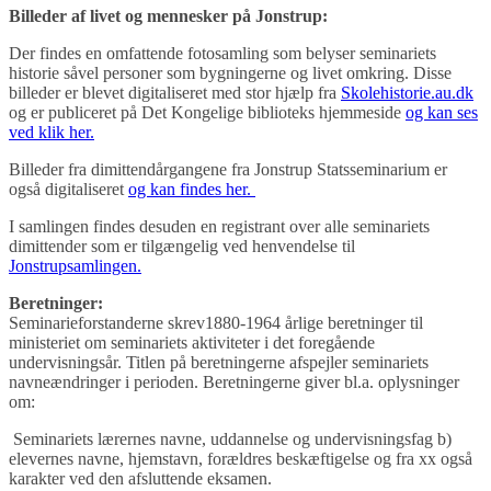
Billeder af livet og mennesker på Jonstrup:
Der findes en omfattende fotosamling som belyser seminariets
historie såvel personer som bygningerne og livet omkring. Disse
billeder er blevet digitaliseret med stor hjælp fra
Skolehistorie.au.dk
og er publiceret på Det Kongelige biblioteks hjemmeside
og kan ses
ved klik her.
Billeder fra dimittendårgangene fra Jonstrup Statsseminarium er
også digitaliseret
og kan findes her.
I samlingen findes desuden en registrant over alle seminariets
dimittender som er tilgængelig ved henvendelse til
Jonstrupsamlingen.
Beretninger:
Seminarieforstanderne skrev1880-1964 årlige beretninger til
ministeriet om seminariets aktiviteter i det foregående
undervisningsår. Titlen på beretningerne afspejler seminariets
navneændringer i perioden. Beretningerne giver bl.a. oplysninger
om:
Seminariets lærernes navne, uddannelse og undervisningsfag b)
elevernes navne, hjemstavn, forældres beskæftigelse og fra xx også
karakter ved den afsluttende eksamen.