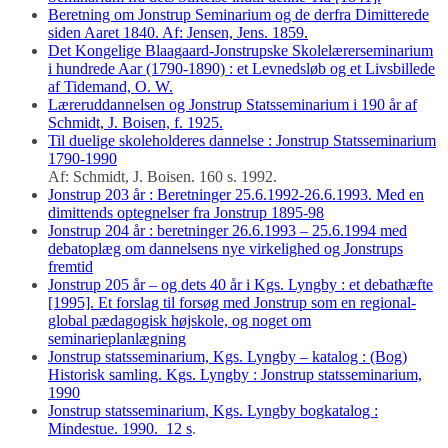
Beretning om Jonstrup Seminarium og de derfra Dimitterede
siden Aaret 1840. Af: Jensen, Jens. 1859.
Det Kongelige Blaagaard-Jonstrupske Skolelærerseminarium
i hundrede Aar (1790-1890) : et Levnedsløb og et Livsbillede
af Tidemand, O. W.
Læreruddannelsen og Jonstrup Statsseminarium i 190 år af
Schmidt, J. Boisen, f. 1925.
Til duelige skoleholderes dannelse : Jonstrup Statsseminarium
1790-1990
Af: Schmidt, J. Boisen. 160 s. 1992.
Jonstrup 203 år : Beretninger 25.6.1992-26.6.1993. Med en
dimittends optegnelser fra Jonstrup 1895-98
Jonstrup 204 år : beretninger 26.6.1993 – 25.6.1994 med
debatoplæg om dannelsens nye virkelighed og Jonstrups
fremtid
Jonstrup 205 år – og dets 40 år i Kgs. Lyngby : et debathæfte
[1995]. Et forslag til forsøg med Jonstrup som en regional-
global pædagogisk højskole, og noget om
seminarieplanlægning
Jonstrup statsseminarium, Kgs. Lyngby – katalog : (Bog)
Historisk samling. Kgs. Lyngby : Jonstrup statsseminarium,
1990
Jonstrup statsseminarium, Kgs. Lyngby bogkatalog :
Mindestue. 1990. 12 s
.