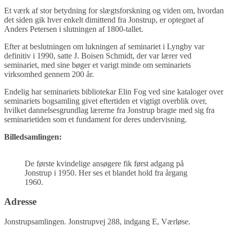
Et værk af stor betydning for slægtsforskning og viden om, hvordan
det siden gik hver enkelt dimittend fra Jonstrup, er optegnet af
Anders Petersen i slutningen af 1800-tallet.
Efter at beslutningen om lukningen af seminariet i Lyngby var
definitiv i 1990, satte J. Boisen Schmidt, der var lærer ved
seminariet, med sine bøger et varigt minde om seminariets
virksomhed gennem 200 år.
Endelig har seminariets bibliotekar Elin Fog ved sine kataloger over
seminariets bogsamling givet eftertiden et vigtigt overblik over,
hvilket dannelsesgrundlag lærerne fra Jonstrup bragte med sig fra
seminarietiden som et fundament for deres undervisning.
Billedsamlingen:
De første kvindelige ansøgere fik først adgang på
Jonstrup i 1950. Her ses et blandet hold fra årgang
1960.
Adresse
Jonstrupsamlingen. Jonstrupvej 288, indgang E, Værløse.