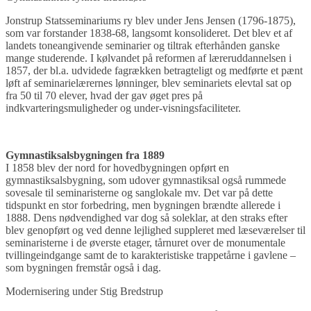
Jonstrup Statsseminariums ry blev under Jens Jensen (1796-1875),
som var forstander 1838-68, langsomt konsolideret. Det blev et af
landets toneangivende seminarier og tiltrak efterhånden ganske
mange studerende. I kølvandet på reformen af læreruddannelsen i
1857, der bl.a. udvidede fagrækken betragteligt og medførte et pænt
løft af seminarielærernes lønninger, blev seminariets elevtal sat op
fra 50 til 70 elever, hvad der gav øget pres på
indkvarteringsmuligheder og under-visningsfaciliteter.
Gymnastiksalsbygningen fra 1889
I 1858 blev der nord for hovedbygningen opført en
gymnastiksalsbygning, som udover gymnastiksal også rummede
sovesale til seminaristerne og sanglokale mv. Det var på dette
tidspunkt en stor forbedring, men bygningen brændte allerede i
1888. Dens nødvendighed var dog så soleklar, at den straks efter
blev genopført og ved denne lejlighed suppleret med læseværelser til
seminaristerne i de øverste etager, tårnuret over de monumentale
tvillingeindgange samt de to karakteristiske trappetårne i gavlene –
som bygningen fremstår også i dag.
Modernisering under Stig Bredstrup