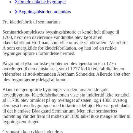
Om de enkelte bygninger
Bygningshistorien udendørs
Fra klædefabrik til seminarium
Seminariekompleksets bygningshistorie er kendt helt tilbage til
1760, hvor den daværende vandmølle blev købt af en
klædefabrikant Hoffman, som ville udnytte vandkraften i Værebro
Å som energikilde for klædefabrikation, og han lod en række
bygninger opføre i forbindelse hermed.
På grund af økonomiske problemer blev ejendommen i 1776
overdraget til den danske stat, som i 1777 lod klædefabrikationen
videreføre af storkøbmanden Abraham Schneider. Allerede året efter
blev bygningerne ødelagt af brand.
Blandt de genopførte bygninger var den nuværende gule
hovedbygning. Klædefabrikationen viste sig imidlertid ikke rentabel,
så i 1786 blev området på ny overtaget af staten, og i 1808 overtog
den også hovedbygningen med to korte sidefløje. Her var god plads
til det hjemløse Blaagaard Seminarium. Men efter seminariets
indretning var det frem til midten af 1800-tallet ikke mange midler til
bygningsændringer.
Gymnastikken rykker indendørs