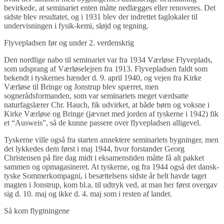
bevirkede, at seminariet enten måtte nedlægges eller renoveres. Det
sidste blev resultatet, og i 1931 blev der indrettet faglokaler til
undervisningen i fysik-kemi, sløjd og tegning.
Flyvepladsen før og under 2. verdenskrig
Den nordlige nabo til seminariet var fra 1934 Værløse Flyveplads,
som udsprang af Værløselejren fra 1913. Flyvepladsen faldt som
bekendt i tyskernes hænder d. 9. april 1940, og vejen fra Kirke
Værløse til Bringe og Jonstrup blev spærret, men
sognerådsformanden, som var seminariets meget værdsatte
naturfagslærer Chr. Hauch, fik udvirket, at både børn og voksne i
Kirke Værløse og Bringe (jævnet med jorden af tyskerne i 1942) fik
et “Ausweis”, så de kunne passere over flyvepladsen alligevel.
Tyskerne ville også fra starten annektere seminariets bygninger, men
det lykkedes dem først i maj 1944, hvor forstander Georg
Christensen på fire dag midt i eksamenstiden måtte få alt pakket
sammen og opmagasineret. At tyskerne, og fra 1944 også det dansk-
tyske Sommerkompagni, i besættelsens sidste år helt havde taget
magten i Jonstrup, kom bl.a. til udtryk ved, at man her først overgav
sig d. 10. maj og ikke d. 4. maj som i resten af landet.
Så kom flygtningene