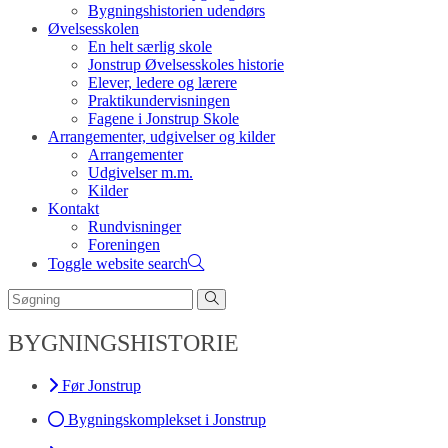
Bygningshistorien udendørs
Øvelsesskolen
En helt særlig skole
Jonstrup Øvelsesskoles historie
Elever, ledere og lærere
Praktikundervisningen
Fagene i Jonstrup Skole
Arrangementer, udgivelser og kilder
Arrangementer
Udgivelser m.m.
Kilder
Kontakt
Rundvisninger
Foreningen
Toggle website search
BYGNINGSHISTORIE
Før Jonstrup
Bygningskomplekset i Jonstrup