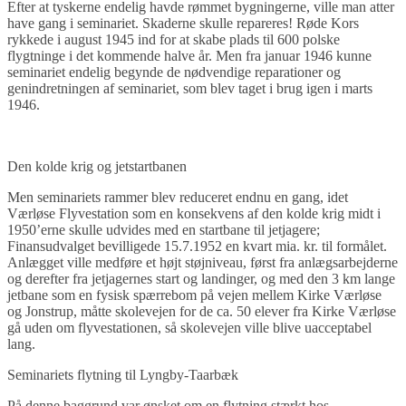
Efter at tyskerne endelig havde rømmet bygningerne, ville man atter
have gang i seminariet. Skaderne skulle repareres! Røde Kors
rykkede i august 1945 ind for at skabe plads til 600 polske
flygtninge i det kommende halve år. Men fra januar 1946 kunne
seminariet endelig begynde de nødvendige reparationer og
genindretningen af seminariet, som blev taget i brug igen i marts
1946.
Den kolde krig og jetstartbanen
Men seminariets rammer blev reduceret endnu en gang, idet
Værløse Flyvestation som en konsekvens af den kolde krig midt i
1950’erne skulle udvides med en startbane til jetjagere;
Finansudvalget bevilligede 15.7.1952 en kvart mia. kr. til formålet.
Anlægget ville medføre et højt støjniveau, først fra anlægsarbejderne
og derefter fra jetjagernes start og landinger, og med den 3 km lange
jetbane som en fysisk spærrebom på vejen mellem Kirke Værløse
og Jonstrup, måtte skolevejen for de ca. 50 elever fra Kirke Værløse
gå uden om flyvestationen, så skolevejen ville blive uacceptabel
lang.
Seminariets flytning til Lyngby-Taarbæk
På denne baggrund var ønsket om en flytning stærkt hos