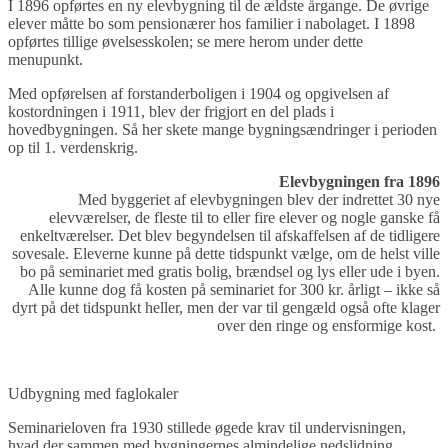
I 1896 opførtes en ny elevbygning til de ældste årgange. De øvrige
elever måtte bo som pensionærer hos familier i nabolaget. I 1898
opførtes tillige øvelsesskolen; se mere herom under dette
menupunkt.
Med opførelsen af forstanderboligen i 1904 og opgivelsen af
kostordningen i 1911, blev der frigjort en del plads i
hovedbygningen. Så her skete mange bygningsændringer i perioden
op til 1. verdenskrig.
Elevbygningen fra 1896
Med byggeriet af elevbygningen blev der indrettet 30 nye
elevværelser, de fleste til to eller fire elever og nogle ganske få
enkeltværelser. Det blev begyndelsen til afskaffelsen af de tidligere
sovesale. Eleverne kunne på dette tidspunkt vælge, om de helst ville
bo på seminariet med gratis bolig, brændsel og lys eller ude i byen.
Alle kunne dog få kosten på seminariet for 300 kr. årligt – ikke så
dyrt på det tidspunkt heller, men der var til gengæld også ofte klager
over den ringe og ensformige kost.
Udbygning med faglokaler
Seminarieloven fra 1930 stillede øgede krav til undervisningen,
hvad der sammen med bygningernes almindelige nedslidning