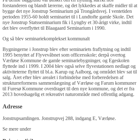
forstanderen og blandt lærerne, og det lykkedes at skaffe midler til at
bygge det nye Jonstrup Seminarium på Trongårdsvej. I ventetiden
perioden 1955-60 holdt seminariet til i Lundtofte gamle Skole. Det
nye Jonstrup Statsseminarium fik i Lyngby et 30-årigt virke, indtil
det blev overflyttet til Blaagaard Seminarium i 1990.
Og så blev seminariekomplekset kommunalt
Bygningerne i Jonstrup blev efter seminariets fraflytning og indtil
1995 benyttet af Flyvevåbnet som officersskole; derpå overtog
Værløse Kommune de gamle seminariebygninger, og Egeskolen
flyttede ind i 1999. I 2004 blev også selve flyvestationen nedlagt og
aktiviteterne flyttet til bl.a. Karup og Aalborg, og området blev sat til
salg. Året efter blev arealet i forbindelse med forberedelsen af
strukturreformens sammenlægning af Værløse og Farum kommuner
til Furesø Kommune overdraget til den nye kommune, og det er fra
2013 hovedsagelig et rekreativt naturområde med offentlig adgang.
Adresse
Jonstrupsamlingen. Jonstrupvej 288, indgang E, Værløse.
Se mere under
kontakt.