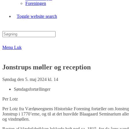
Foreningen
Toggle website search
Menu
Luk
Jonstrups møller og reception
Søndag den 5. maj 2024 kl. 14
Søndagsfortællinger
Per Lotz
Per Lotz fra Værløseegnens Historiske Forening fortæller om Jonstrup
Jonstrup i 1770’erne, og til at det husvilde Blaagaard Seminarium a
og vindmøllen.
Resten af klædefabrikken lukkede helt ned ca. 1815, for da åens vand