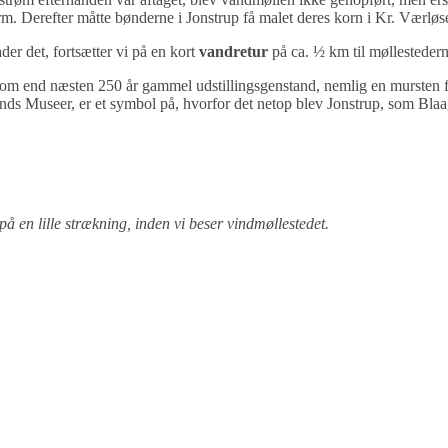
orm. Derefter måtte bønderne i Jonstrup få malet deres korn i Kr. Værløs
der det, fortsætter vi på en kort
vandretur
på ca. ½ km til møllestedern
 om end næsten 250 år gammel udstillingsgenstand, nemlig en mursten f
ds Museer, er et symbol på, hvorfor det netop blev Jonstrup, som Blaaga
på en lille strækning, inden vi beser vindmøllestedet.