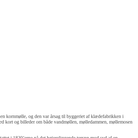
n kornmølle, og den var årsag til byggeriet af klædefabrikken i
er med kort og billeder om både vandmøllen, mølledammen, møllemosen
attet i 1830’erne på det højereliggende terræn mod syd af en