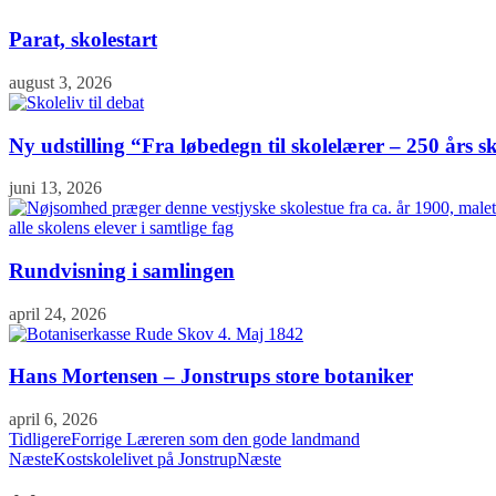
Parat, skolestart
august 3, 2026
Ny udstilling “Fra løbedegn til skolelærer – 250 års sk
juni 13, 2026
Rundvisning i samlingen
april 24, 2026
Hans Mortensen – Jonstrups store botaniker
april 6, 2026
Tidligere
Forrige
Læreren som den gode landmand
Næste
Kostskolelivet på Jonstrup
Næste