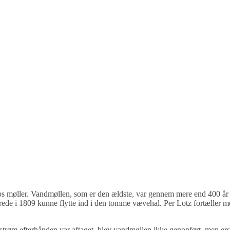
s møller. Vandmøllen, som er den ældste, var gennem mere end 400 år e
llerede i 1809 kunne flytte ind i den tomme vævehal. Per Lotz fortæll
strøm efterhånden var aftaget, blev vandmøllen ikke genopført, men erst