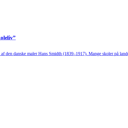
oleliv”