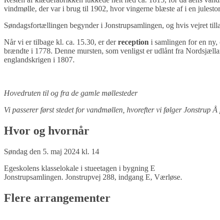
vindmølle, der var i brug til 1902, hvor vingerne blæste af i en julest
Søndagsfortællingen begynder i Jonstrupsamlingen, og hvis vejret tilla
Når vi er tilbage kl. ca. 15.30, er der
reception
i samlingen for en ny,
brændte i 1778. Denne mursten, som venligst er udlånt fra Nordsjællan
englandskrigen i 1807.
Hovedruten til og fra de gamle møllesteder
Vi passerer først stedet for vandmøllen, hvorefter vi følger Jonstrup Å 
Hvor og hvornår
Søndag den 5. maj 2024 kl. 14
Egeskolens klasselokale i stueetagen i bygning E
Jonstrupsamlingen. Jonstrupvej 288, indgang E, Værløse.
Flere arrangementer