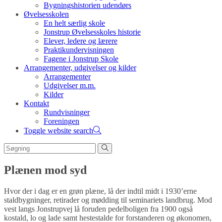
Bygningshistorien udendørs
Øvelsesskolen
En helt særlig skole
Jonstrup Øvelsesskoles historie
Elever, ledere og lærere
Praktikundervisningen
Fagene i Jonstrup Skole
Arrangementer, udgivelser og kilder
Arrangementer
Udgivelser m.m.
Kilder
Kontakt
Rundvisninger
Foreningen
Toggle website search
Plænen mod syd
Hvor der i dag er en grøn plæne, lå der indtil midt i 1930’erne
staldbygninger, retirader og mødding til seminariets landbrug. Mod
vest langs Jonstrupvej lå foruden pedelboligen fra 1900 også
kostald, lo og lade samt hestestalde for forstanderen og økonomen,