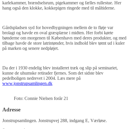
karlekammer, brændselsrum, pigekammer og fælles rullestue. Her
hang også den klokke, kokkepigen ringede med til måltiderne.
Gårdspladsen syd for hovedbygningen mellem de to fløje var
brolagt og havde en oval græsplæne i midten. Her forbi kørte
bønderne om morgenen til København med deres produkter, og med
tilbage havde de store latrintønder, hvis indhold blev tømt ud i kuler
på marken og senere nedpløjet.
Da der i 1930 endelig blev installeret træk og slip på seminariet,
kunne de uhumske retirader fjernes. Som det sidste blev
pedelboligen nedrevet i 2004. Læs mere på
www.jonstrupsamlingen.dk
Foto: Connie Nielsen forår 21
Adresse
Jonstrupsamlingen. Jonstrupvej 288, indgang E, Værløse.